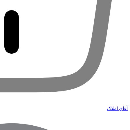
آقای املاک