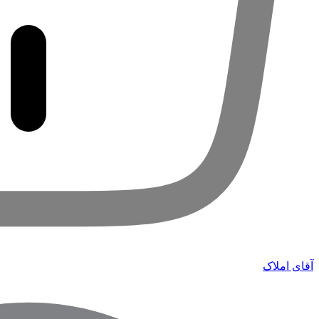
آقای املاک