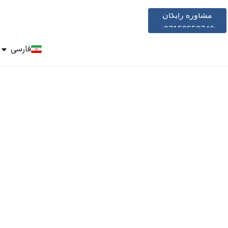
مشاوره رایگان
+971505507466
فارسی