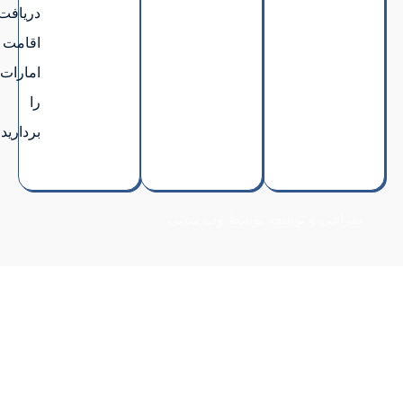
دریافت
اقامت
امارات
را
بردارید.