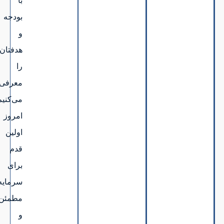
با
بودجه
و
هدفتان
را
معرفی
می‌کنیم.همین
امروز
اولین
قدم
برای
سرمایه‌گذاری
مطمئن
و