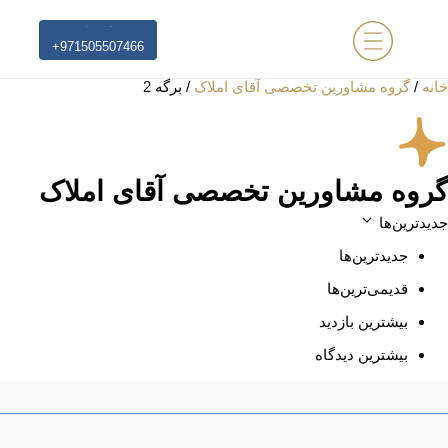
مشاوره رایگان
+971505507466
2
ای املاک