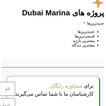
س می‌گیرند