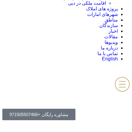
گان
+971505507466