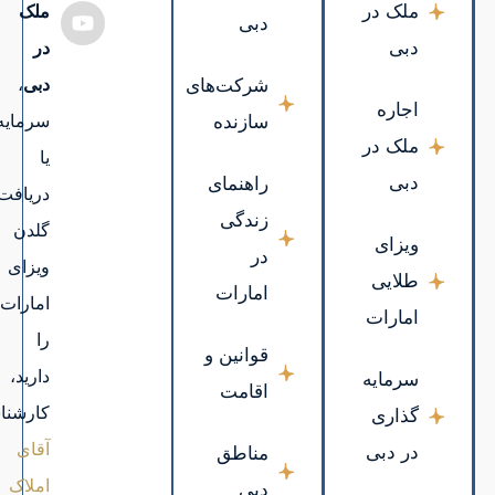
ملک
در
دبی
،
سرمایه‌گذاری
یا
دریافت
گلدن
ویزای
امارات
را
دارید،
کارشناسان
آقای
املاک