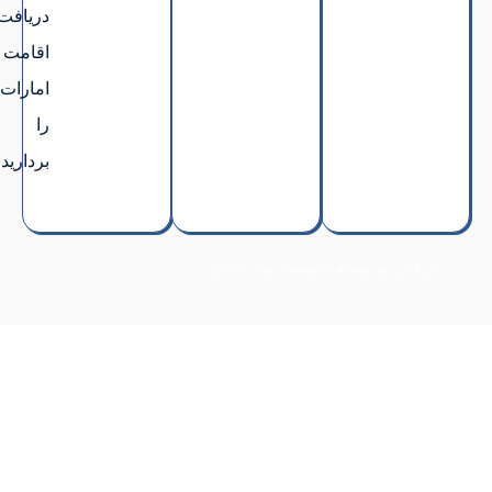
دریافت
اقامت
امارات
را
بردارید.