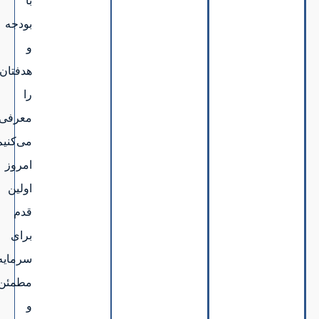
با
بودجه
و
هدفتان
را
معرفی
می‌کنیم.همین
امروز
اولین
قدم
برای
سرمایه‌گذاری
مطمئن
و