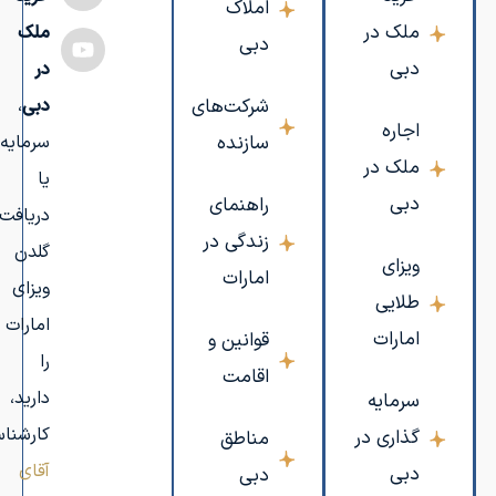
ملک
در
دبی
،
سرمایه‌گذاری
یا
دریافت
گلدن
ویزای
امارات
را
دارید،
کارشناسان
آقای