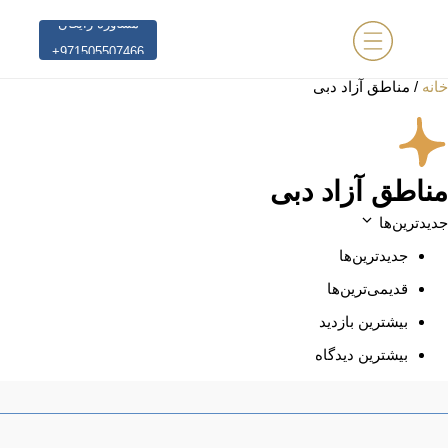
مشاوره رایگان
+971505507466