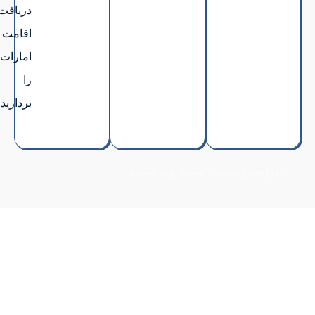
دریافت
اقامت
امارات
را
بردارید.