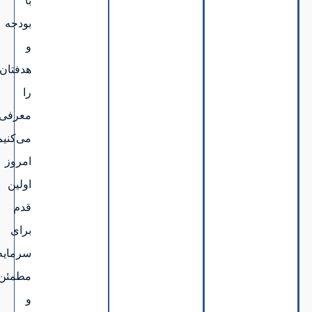
با
بودجه
و
هدفتان
را
معرفی
می‌کنیم.همین
امروز
اولین
قدم
برای
سرمایه‌گذاری
مطمئن
و