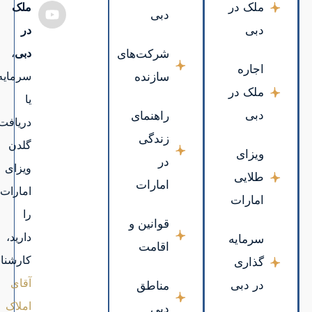
ملک
در
دبی
،
سرمایه‌گذاری
یا
دریافت
گلدن
ویزای
امارات
را
دارید،
کارشناسان
آقای
املاک