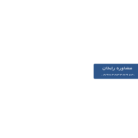
مشاوره رایگان
+971505507466