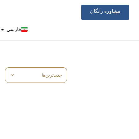
مشاوره رایگان
+971505507466
فارسی
جدیدترین‌ها