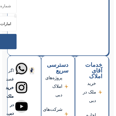
ارسال
اگر
قصد
خرید
ملک
در
دبی
،