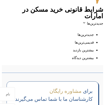
کن در
س می‌گیرند