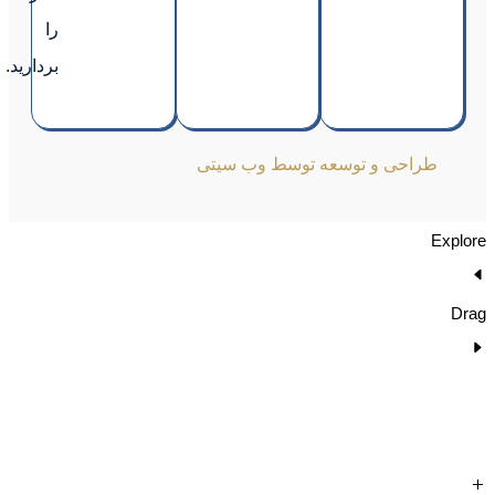
را
بردارید.