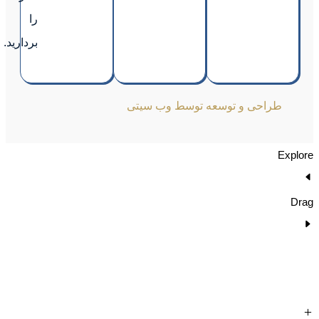
را
بردارید.