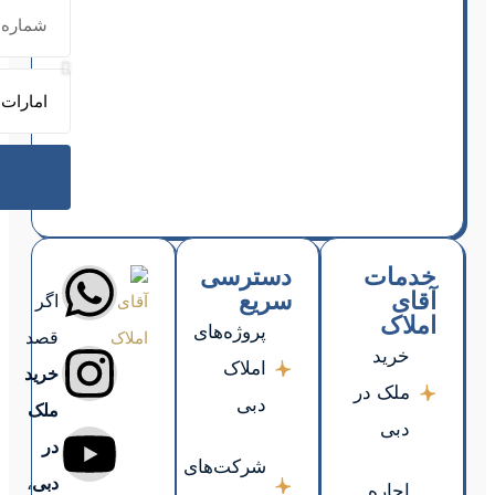
ارسال
اگر
قصد
خرید
ملک
در
دبی
،