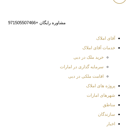
یگان
+971505507466